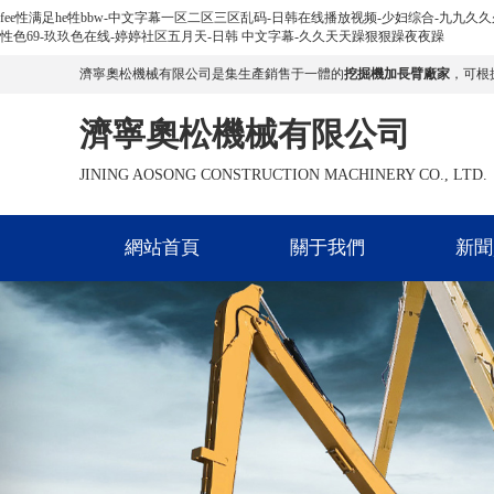
fee性满足he牲bbw-中文字幕一区二区三区乱码-日韩在线播放视频-少妇综合-九九久
性色69-玖玖色在线-婷婷社区五月天-日韩 中文字幕-久久天天躁狠狠躁夜夜躁
濟寧奧松機械有限公司是集生產銷售于一體的
挖掘機加長臂廠家
，可根
濟寧奧松機械有限公司
JINING AOSONG CONSTRUCTION MACHINERY CO., LTD.
網站首頁
關于我們
新聞