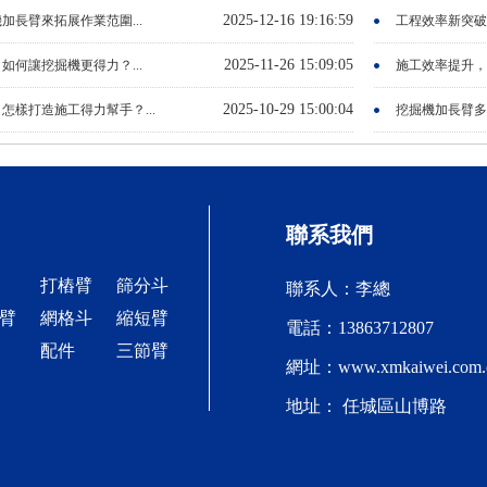
2025-12-16 19:16:59
加長臂來拓展作業范圍...
工程效率新突破
2025-11-26 15:09:05
如何讓挖掘機更得力？...
施工效率提升，
2025-10-29 15:00:04
怎樣打造施工得力幫手？...
挖掘機加長臂多
聯系我們
打樁臂
篩分斗
聯系人：李總
臂
網格斗
縮短臂
電話：13863712807
配件
三節臂
網址：www.xmkaiwei.com.
地址： 任城區山博路