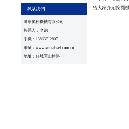
給大家介紹挖掘
聯系我們
濟寧奧松機械有限公司
聯系人：李總
手機：13863712807
網址：www.xmkaiwei.com.cn
地址：任城區山博路