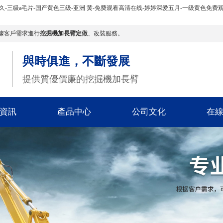
久久-三级a毛片-国产黄色三级-亚洲 黄-免费观看高清在线-婷婷深爱五月-一级黄色免费观
據客戶需求進行
挖掘機加長臂定做
、改裝服務。
與時俱進，不斷發展
提供質優價廉的挖掘機加長臂
資訊
產品中心
公司文化
在