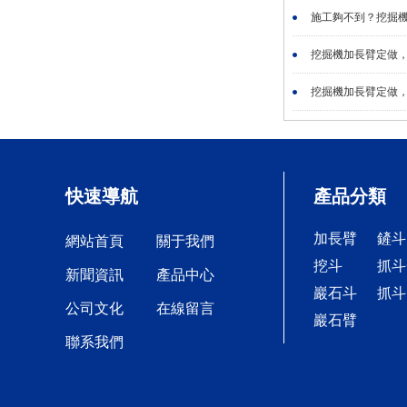
施工夠不到？挖掘機
挖掘機加長臂定做，
挖掘機加長臂定做，
快速導航
產品分類
加長臂
鏟斗
網站首頁
關于我們
挖斗
抓斗
新聞資訊
產品中心
巖石斗
抓斗
公司文化
在線留言
巖石臂
聯系我們